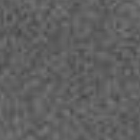
Newsletter
Allgemeine Anfrage
Rückruf
Hilfe
Sonstiges
SENDEN
7 + 14
=