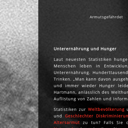
Armutsgefährdet
Unterernährung und Hunger
Laut neuesten Statistiken hung
Menschen leben in Entwicklun
Unterernährung. Hunderttausend
Trinken. „Man kann davon ausgeh
und immer wieder Hunger leiden
Hartmann, anlässlich des Welthu
Auflistung von Zahlen und Infor
Statistiken zur
Weltbevölkerung
u
und
Geschlechter Diskriminieru
Altersarmut
zu tun? Falls Sie d