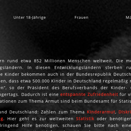
Unter 18-Jährige
Frauen
Mä
ern rund etwa 852 Millionen Menschen weltweit. Die m
gsländern. In diesen Entwicklungsländern sterben 
e Kinder bekommen auch in der Bundesrepublik Deutsc
en, dass etwa 500.000 Kinder in Deutschland regelmäßig 
“, so der Präsident des Berufsverbands der Kinder- 
ngertags. Dadurch ist eine
entspannte
Zufriedenheit
für v
mationen zum Thema Armut sind beim Bundesamt für Stati
nd Deutschland: Zahlen zum Thema
Kinderarmut
,
Diskr
ng
. Hier geht es zur weltweiten
Statistik
oder benötigen
ringend Hilfe benötigen, schauen Sie bitte nach ein