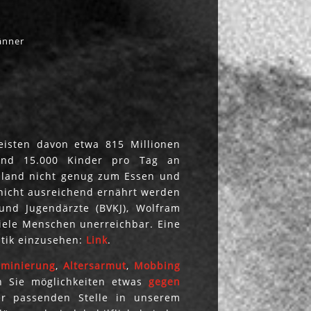
nner
eisten davon etwa 815 Millionen
rund 15.000 Kinder pro Tag an
hland nicht genug zum Essen und
nicht ausreichend ernährt werden
und Jugendärzte (BVKJ), Wolfram
iele Menschen unerreichbar. Eine
stik einzusehen:
Link
.
iminierung
,
Altersarmut
,
Mobbing
 Sie möglichkeiten etwas
gegen
er passenden Stelle in unserem