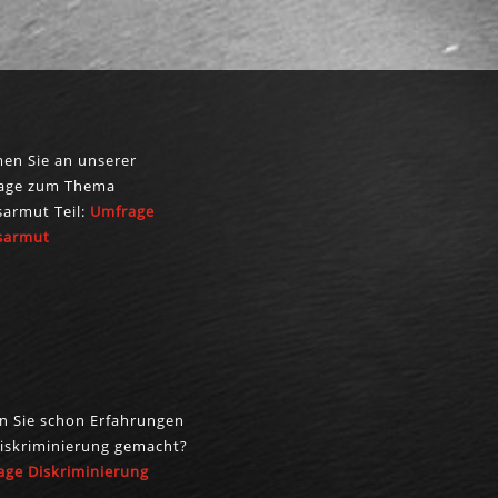
SAVE
PROBLEME
SUCHE
HEL
en Sie an unserer
age zum Thema
sarmut Teil:
Umfrage
UMFRAGE
rsarmut
MOBBING
n Sie schon Erfahrungen
iskriminierung gemacht?
age Diskriminierung
BEFRAGUNG