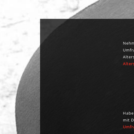
Nehm
Umfr
Alter
UMFRAGE
Alte
ALTERSARMUT
Habe
mit D
Umfr
UMFRAGE