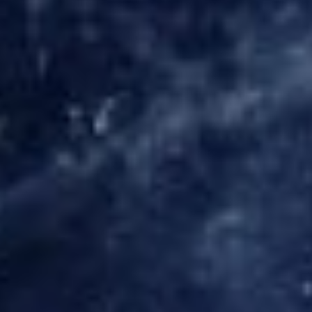
Allgemeine Anfrage
Rückruf
Hilfe
Sonstiges
SENDEN
3 + 2
=
Datenschutzerklärung