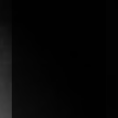
Spenden
spenden@save-society.org