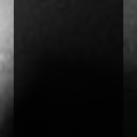
Spenden
spenden@save-society.org
Telefonische Hilfe bei Notlagen
Mittwoch