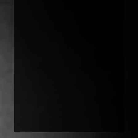
Umfrage Diskriminierung
:
:
:
Tag(e)
Stunde
Minute
Sekund
(n)
(n)
e(n)