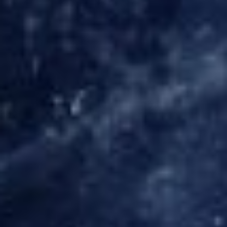
Allgemeine Anfrage
Rückruf
Hilfe
Sonstiges
SENDEN
15 + 6
=
Datenschutzerklärung