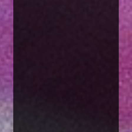
Was
ist Mobbing?
Umfrage Mobbing
Was macht Ihre Spende
gegen Mobbing?
Förderung des Wohlfahrtswesens
Forschungs- und
Aufklärungsarbeit