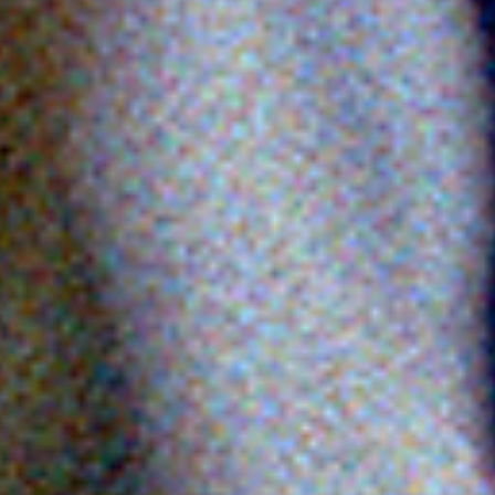
Newsletter
Allgemeine Anfrage
Rückruf
Hilfe
Sonstiges
SENDEN
15 + 2
=
Datenschutzerklärung