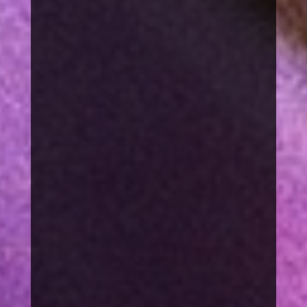
Spendenkonto:
Save Society
Steuerbegünstigte
Zuwendung für
gemeinnützige Zwecke –
Mobbing Projekte
ESSLDE66XXX
DE04 6115 0020 0103
0299 71