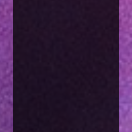
spenden@save-
society.org