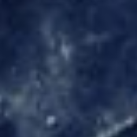
Rückruf
Hilfe
Sonstiges
SENDEN
8 + 1
=
Datenschutzerklärung