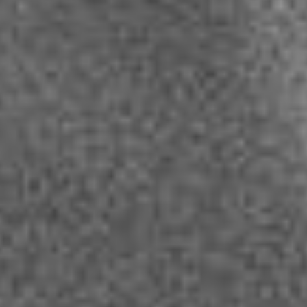
Newsletter
Allgemeine Anfrage
Rückruf
Hilfe
Sonstiges
SENDEN
10 + 12
=
Datenschutzerklärung