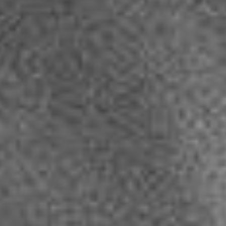
Newsletter
Allgemeine Anfrage
Rückruf
Hilfe
Sonstiges
SENDEN
9 + 12
=