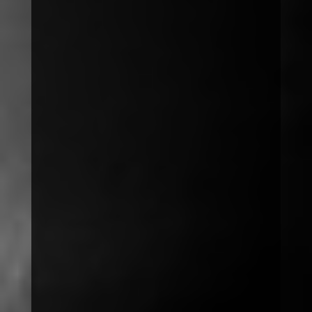
spenden
Arbeit
Probleme
Spenden
spenden@save-society.org