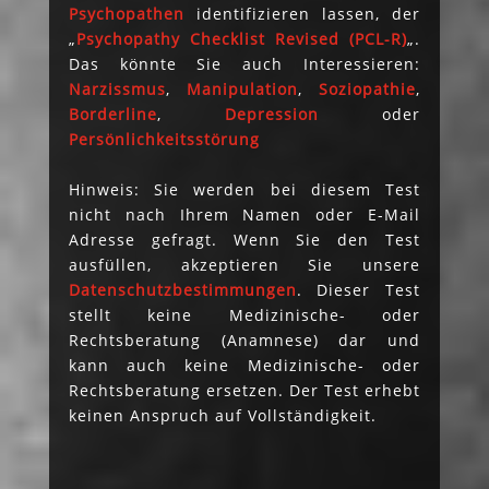
Psychopathen
identifizieren lassen, der
„
Psychopathy Checklist Revised (PCL-R)
„.
Das könnte Sie auch Interessieren:
Narzissmus
,
Manipulation
,
Soziopathie
,
Borderline
,
Depression
oder
Persönlichkeitsstörung
Hinweis: Sie werden bei diesem Test
nicht nach Ihrem Namen oder E-Mail
Adresse gefragt. Wenn Sie den Test
ausfüllen, akzeptieren Sie unsere
Datenschutzbestimmungen
. Dieser Test
stellt keine Medizinische- oder
Rechtsberatung (Anamnese) dar und
kann auch keine Medizinische- oder
Rechtsberatung ersetzen. Der Test erhebt
keinen Anspruch auf Vollständigkeit.