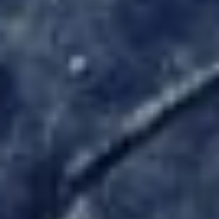
Newsletter
Allgemeine Anfrage
Rückruf
Hilfe
Sonstiges
SENDEN
5 + 5
=
Datenschutzerklärung